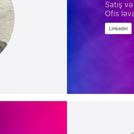
Satış və
Ofis ləv
Linkedin