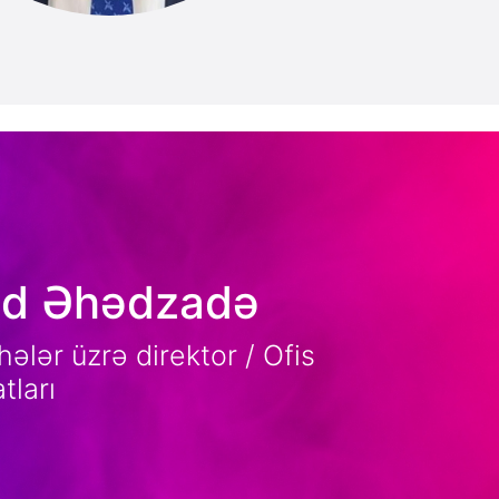
d Əhədzadə
hələr üzrə direktor / Ofis
tları