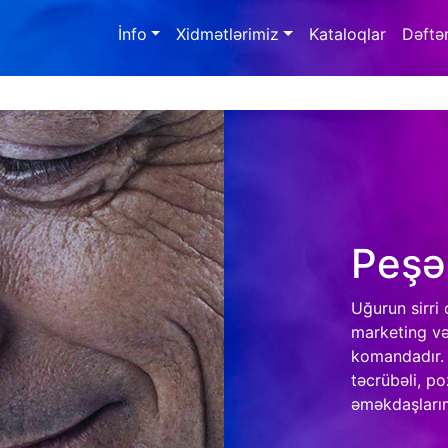
İnfo
Xidmətlərimiz
Kataloqlar
Dəftə
Peşə
Uğurun sirri 
marketing və 
komandadır.
təcrübəli, po
əməkdaşları