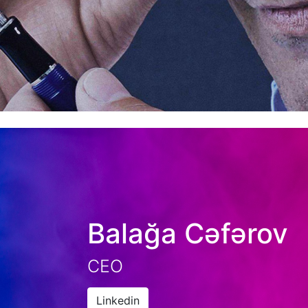
Balağa Cəfərov
CEO
Linkedin