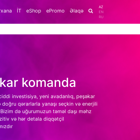
AZ
rxana
İT
eShop
ePromo
Əlaqə
EN
RU
kar komanda
ciddi investisiya, yeni avadanlıq, peşəkar
doğru qərarlarla yanaşı seçkin və enerjili
 Bizim də uğurumuzun təməl daşı məhz
zitiv və hər detala diqqətçil
mızdır