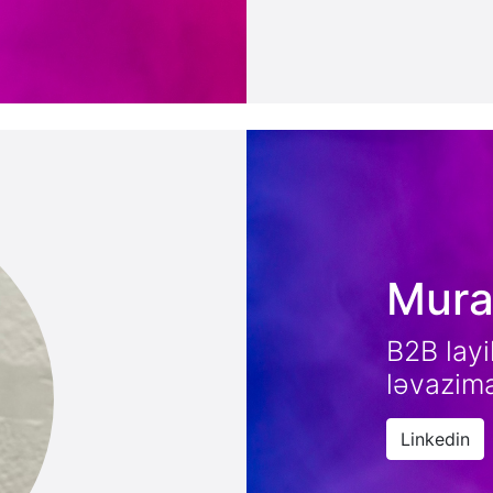
Mura
B2B layi
ləvazima
Linkedin