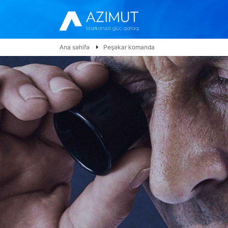
Ana səhifə
Peşəkar komanda