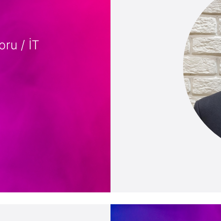
oru / İT