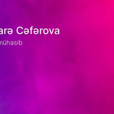
arə Cəfərova
 mühasib