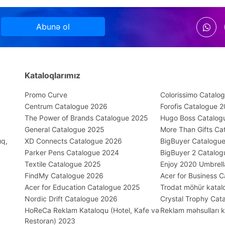
Abunə ol
Kataloqlarımız
Promo Curve
Colorissimo Catalog
Centrum Catalogue 2026
Forofis Catalogue 
The Power of Brands Catalogue 2025
Hugo Boss Catalog
General Catalogue 2025
More Than Gifts Ca
ıq,
XD Connects Catalogue 2026
BigBuyer Catalogu
Parker Pens Catalogue 2024
BigBuyer 2 Catalo
Textile Catalogue 2025
Enjoy 2020 Umbrell
FindMy Catalogue 2026
Acer for Business 
Acer for Education Catalogue 2025
Trodat möhür katal
Nordic Drift Catalogue 2026
Crystal Trophy Cat
HoReCa Reklam Kataloqu (Hotel, Kafe və
Reklam məhsulları 
Restoran) 2023