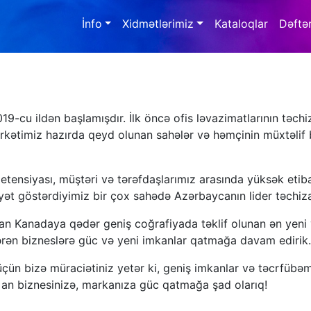
İnfo
Xidmətlərimiz
Kataloqlar
Dəftə
19-cu ildən başlamışdır. İlk öncə ofis ləvazimatlarının təc
şirkətimiz hazırda qeyd olunan sahələr və həmçinin müxtəlif b
nsiyası, müştəri və tərəfdaşlarımız arasında yüksək etibar 
yyət göstərdiyimiz bir çox sahədə Azərbaycanın lider təchiza
adan Kanadaya qədər geniş coğrafiyada təklif olunan ən yeni 
ərən bizneslərə güc və yeni imkanlar qatmağa davam edirik
ər üçün bizə müraciətiniz yetər ki, geniş imkanlar və təcrfübəm
an biznesinizə, markanıza güc qatmağa şad olarıq!