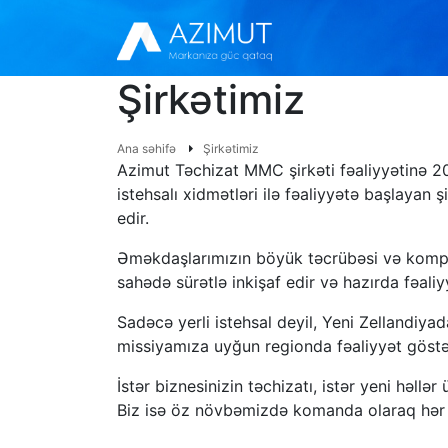
Şirkətimiz
Ana səhifə
Şirkətimiz
Azimut Təchizat MMC şirkəti fəaliyyətinə 20
istehsalı xidmətləri ilə fəaliyyətə başlayan 
edir.
Əməkdaşlarımızın böyük təcrübəsi və kompete
sahədə sürətlə inkişaf edir və hazırda fəali
Sadəcə yerli istehsal deyil, Yeni Zellandiy
missiyamıza uyğun regionda fəaliyyət göst
İstər biznesinizin təchizatı, istər yeni həll
Biz isə öz növbəmizdə komanda olaraq hər 