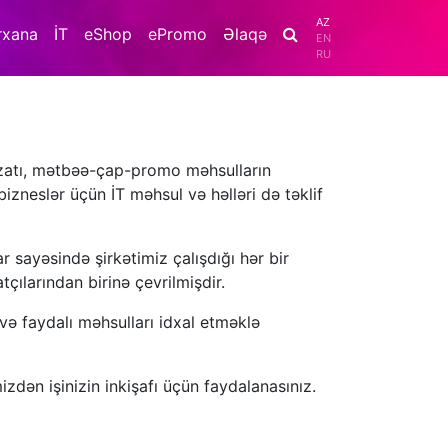
AZ
rxana
İT
eShop
ePromo
Əlaqə
EN
RU
hizatı, mətbəə-çap-promo məhsulların
izneslər üçün İT məhsul və həlləri də təklif
sayəsində şirkətimiz çalışdığı hər bir
tçılarından birinə çevrilmişdir.
və faydalı məhsulları idxal etməklə
.
izdən işinizin inkişafı üçün faydalanasınız.