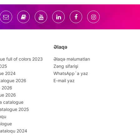
Əlaqə
ue full of colors 2023
Əlaqə məlumatları
2025
Zəng sifarişi
ue 2024
WhatsApp`a yaz
talogue 2026
E-mail yaz
e 2026
gue 2026
a catalogue
Catalogue 2025
oqu
alogue
kataloqu 2024