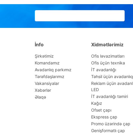
İnfo
Xidmətlərimiz
Şirkətimiz
Ofis ləvazimatları
Komandamız
Ofis üçün texnika
Avadanlıq parkımız
İT avadanlığı
Tərəfdaşlarımız
Təhsil üçün avadanlıq
Vakansiyalar
Reklam üçün avadanl
LED
Xəbərlər
İT avadanlığı təmiri
Əlaqə
Kağız
Ofset çapı
Ekspress çap
Promo üzərində çap
Genişformatlı çap