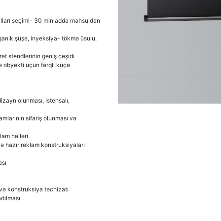
ulları seçimi- 30 min adda məhsuldan
rqanik şüşə, inyeksiya- tökmə üsulu,
ət stendlərinin geniş çeşidi
ə obyekti üçün fərqli küçə
izayn olunması, istehsalı,
amlarının sifariş olunması və
lam həlləri
ə hazır reklam konstruksiyaları
ası
 və konstruksiya təchizatı
adılması