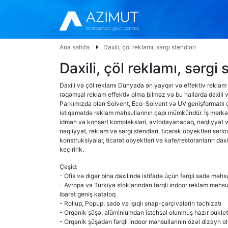
Ana səhifə
Daxili, çöl reklamı, sərgi stendləri
Daxili, çöl reklamı, sərgi 
Daxili və çöl reklamı Dünyada ən yayqın və effektiv reklam 
rəqəmsal reklam effektiv olma bilməz və bu hallarda daxili v
Parkımızda olan Solvent, Eco-Solvent və UV genişformatlı 
istiqamətdə reklam məhsullarının çapı mümkündür. İş mərkəzl
idman və konsert kompleksləri, avtodayanacaq, nəqliyyat 
nəqliyyat, reklam və sərgi stendləri, ticarək obyektləri sərlö
konstruksiyalar, ticarət obyektləri və kafe/restoranların dax
keçiririk.
Çeşid:
- Ofis və digər bina daxilində istifadə üçün fərqli sadə məhs
- Avropa və Türkiyə stoklarından fərqli indoor reklam məhs
ibarət geniş kataloq
- Rollup, Popup, sadə və işıqlı snap-çərçivələrin təchizatı
- Orqanik şüşə, alüminiumdan istehsal olunmuş hazır buklet q
- Orqanik şüşədən fərqli indoor məhsullarının özəl dizayn olu