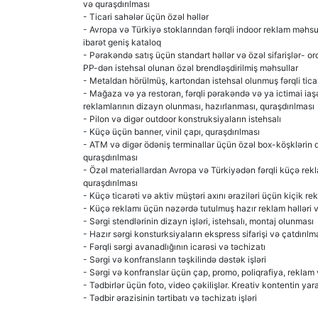
və quraşdırılması
- Ticari sahələr üçün özəl həllər
- Avropa və Türkiyə stoklarından fərqli indoor reklam məhs
ibarət geniş kataloq
- Pərakəndə satış üçün standart həllər və özəl sifarişlər- o
PP-dən istehsal olunan özəl brendləşdirilmiş məhsullar
- Metaldan hörülmüş, kartondan istehsal olunmuş fərqli ticar
- Mağaza və ya restoran, fərqli pərakəndə və ya ictimai iaş
reklamlarının dizayn olunması, hazırlanması, quraşdırılması
- Pilon və digər outdoor konstruksiyaların istehsalı
- Küçə üçün banner, vinil çapı, quraşdırılması
- ATM və digər ödəniş terminallar üçün özəl box-köşklərin d
quraşdırılması
- Özəl materiallardan Avropa və Türkiyədən fərqli küçə rekl
quraşdırılması
- Küçə ticarəti və aktiv müştəri axını əraziləri üçün kiçik rek
- Küçə reklamı üçün nəzərdə tutulmuş hazır reklam həlləri v
- Sərgi stendlərinin dizayn işləri, istehsalı, montaj olunması
- Hazır sərgi konsturksiyaların ekspress sifarişi və çatdırılm
- Fərqli sərgi avanadlığının icarəsi və təchizatı
- Sərgi və konfransların təşkilində dəstək işləri
- Sərgi və konfranslar üçün çap, promo, poliqrafiya, reklam
- Tədbirlər üçün foto, video çəkilişlər. Kreativ kontentin yar
- Tədbir ərazisinin tərtibatı və təchizatı işləri