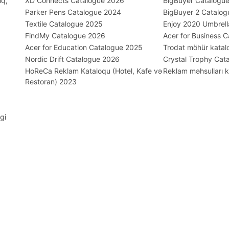
ıq,
XD Connects Catalogue 2026
BigBuyer Catalogu
Parker Pens Catalogue 2024
BigBuyer 2 Catalo
Textile Catalogue 2025
Enjoy 2020 Umbrell
FindMy Catalogue 2026
Acer for Business 
Acer for Education Catalogue 2025
Trodat möhür katal
Nordic Drift Catalogue 2026
Crystal Trophy Cat
HoReCa Reklam Kataloqu (Hotel, Kafe və
Reklam məhsulları 
Restoran) 2023
rgi