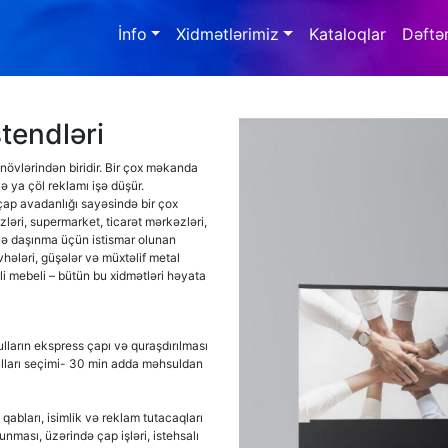
İnfo
Xidmətlərimiz
Kataloqlar
Dəftə
stendləri
növlərindən biridir. Bir çox məkanda
ə ya çöl reklamı işə düşür.
çap avadanlığı sayəsində bir çox
əri, supermarket, ticarət mərkəzləri,
və daşınma üçün istismar olunan
vhələri, güşələr və müxtəlif metal
ili mebeli – bütün bu xidmətləri həyata
ulların ekspress çapı və quraşdırılması
ulları seçimi- 30 min adda məhsuldan
abları, isimlik və reklam tutacaqları
nması, üzərində çap işləri, istehsalı