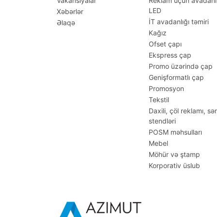
Vakansiyalar
Reklam üçün avadanl
LED
Xəbərlər
İT avadanlığı təmiri
Əlaqə
Kağız
Ofset çapı
Ekspress çap
Promo üzərində çap
Genişformatlı çap
Promosyon
Tekstil
Daxili, çöl reklamı, sə
stendləri
POSM məhsulları
Mebel
Möhür və ştamp
Korporativ üslub