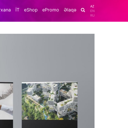
AZ
rxana
İT
eShop
ePromo
Əlaqə
EN
RU